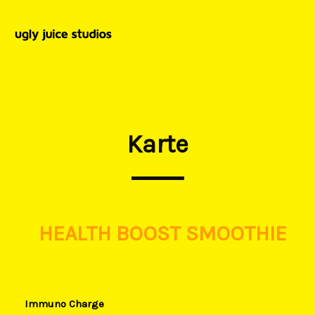
Zum
Inhalt
springen
Karte​
HEALTH BOOST SMOOTHIE
Immuno Charge